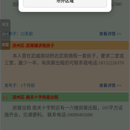
市外区域
出租武南镇阳光一区二楼楼房，联系电话19968532580
关注
发布于：
22天前
查看详情 >>
APP
客服
凉州区-武南镇求租房子
本人意在武威南站附近武南镇租一套房子，要求二室或
三室，最少一年，有房屋出租的可联系我电话:18152226370
发布于：
1个月前
查看详情 >>
凉州区-南关十字房屋出租
房屋出租 南关十字附近有一六楼房屋出租，105平方设
施齐全，交通便利。 联系电话:18089492688