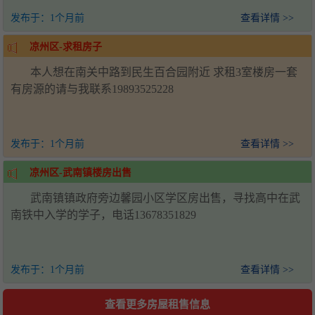
发布于：
1个月前
查看详情 >>
凉州区-求租房子
本人想在南关中路到民生百合园附近 求租3室楼房一套
有房源的请与我联系19893525228
发布于：
1个月前
查看详情 >>
凉州区-武南镇楼房出售
武南镇镇政府旁边馨园小区学区房出售，寻找高中在武
南铁中入学的学子，电话13678351829
发布于：
1个月前
查看详情 >>
查看更多房屋租售信息