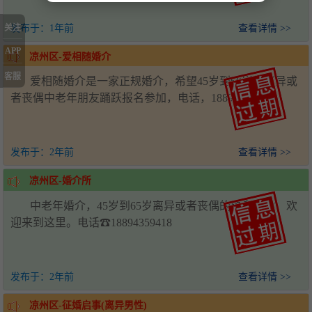
关注
发布于：
1年前
查看详情 >>
APP
凉州区-爱相随婚介
客服
爱相随婚介是一家正规婚介，希望45岁到60岁的离异或
者丧偶中老年朋友踊跃报名参加，电话，18894359418
发布于：
2年前
查看详情 >>
凉州区-婚介所
中老年婚介，45岁到65岁离异或者丧偶的单身男女，欢
迎来到这里。电话☎18894359418
发布于：
2年前
查看详情 >>
凉州区-征婚启事(离异男性)