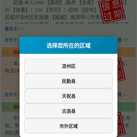
征婚:本人1986 【属相】:属虎 【身高】：166 【年龄】:
39 【体重】：130 【学历】：初中 【房车】：有房有车，
武威市凉州区武南镇 【婚姻】:离异带12岁男孩，餐厅打
工，对女方没啥要求， 身高体重不限 【地区】武威市三县
看全文>>>
一区，【婚姻】30～45岁之间离异或者丧偶带男孩女孩都愿
意接受，婚后在不想生孩子也愿意接受只要有眼缘真心实意
发布于：
1年前
查看详情 >>
选择您所在的区域
持家过日子就行17793558109微信同号，非诚勿扰！
凉州区-征婚交友
本人男，身高185.体重75公斤.找一位过日子的女朋友，
凉州区
电话18894250789！
民勤县
发布于：
1年前
查看详情 >>
天祝县
凉州区-免费征婚启事
古浪县
中老年婚介，欢迎45岁到65岁的单身男女，踊跃报名参
加，免费报名电话，18894359418，内容真实可靠，都是本
市外区域
地的真实情况，想脱单敢紧加入吧，过了这一村没了