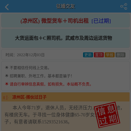
征婚交友
(凉州区) 微型货车＋司机出租
[已过期]
大货运面包＋C照司机，武威市及周边运送货物
时间：
2022年12月03日
更新
置顶
举报
删除
🌟 不要相信任何线上交易。
🌟 招聘兼职、外地工作，基本都是骗子！
🌟 请自行审辨信息真假，如有损失，本站概不负责。
凉州区-搭伙过日子
本人今年71岁，退休人员，无经济压力，子女在外地，
有楼房无车。于寻找一位身体健康65-70岁女性搭伙过日
子，有意者请联系15293521638。