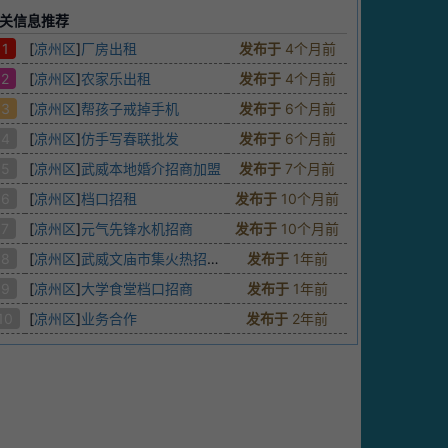
关信息推荐
1
[
凉州区
]
厂房出租
发布于
4个月前
2
[
凉州区
]
农家乐出租
发布于
4个月前
3
[
凉州区
]
帮孩子戒掉手机
发布于
6个月前
4
[
凉州区
]
仿手写春联批发
发布于
6个月前
5
[
凉州区
]
武威本地婚介招商加盟
发布于
7个月前
6
[
凉州区
]
档口招租
发布于
10个月前
7
[
凉州区
]
元气先锋水机招商
发布于
10个月前
8
[
凉州区
]
武威文庙市集火热招商中
发布于
1年前
9
[
凉州区
]
大学食堂档口招商
发布于
1年前
10
[
凉州区
]
业务合作
发布于
2年前