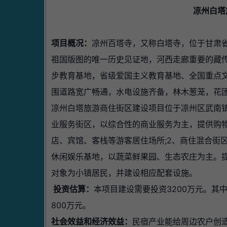
凉州白塔
项目概况：
凉州百塔寺，又称白塔寺，位于甘肃
祖国版图的唯一历史见证地，河西走廊重要的藏
步教育基地，省级爱国主义教育基地、全国重点文
围道路宽广畅通，水电设施齐备，林木葱茏，花
凉州白塔旅游商住街区建设项目位于凉州区武南镇
业服务街区，以综合性的商业服务为主，提供购
店、宾馆、客栈等游客居住场所;2、商住混合街
休闲娱乐基地，以蔬菜鲜果园、生态农庄为主。
对象为小镇居民，并建设相应配套设施。
投资估算：
本项目建设需要投资3200万元。其
800万元。
社会效益和经济效益：
民宿产业能给周边农户创