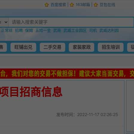
百度搜索
|
163邮箱
|
豆包在线
：
正常班
招聘
保姆
五险一金
武南
武威工业园区
司机
武威达利园
售
旺铺出兑
二手交易
家装家政
招生培训
项目招商信息
发布时间：
2022-11-17 02:26:25