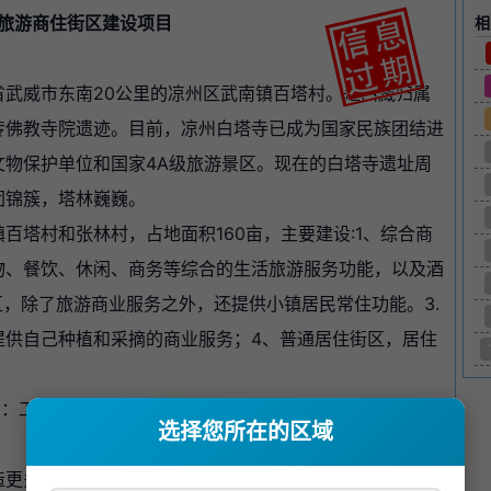
旅游商住街区建设项目
相
省武威市东南20公里的凉州区武南镇百塔村。是西藏归属
传佛教寺院遗迹。目前，凉州白塔寺已成为国家民族团结进
物保护单位和国家4A级旅游景区。现在的白塔寺遗址周
团锦簇，塔林巍巍。
百塔村和张林村，占地面积160亩，主要建设:1、综合商
物、餐饮、休闲、商务等综合的生活旅游服务功能，以及酒
区，除了旅游商业服务之外，还提供小镇居民常住功能。3.
提供自己种植和采摘的商业服务；4、普通居住街区，居住
中：工程土建及设备等固定资产投资 2400万元；流动资金
选择您所在的区域
造更多的就业机会，同时带动与其相关的零售批发、交通运