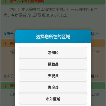
凉州区-求租武南镇楼房
求租：本人需在武南镇铁二小附近租一套四楼以下住
房，有房源者请电话联系18193570112。
发布于：
21天前
查看详情 >>
选择您所在的区域
凉州区-求购武南镇楼房
谁家有武南镇出售的一二楼，可以联系我15390515328
凉州区
民勤县
天祝县
发布于：
21天前
查看详情 >>
凉州区-武南镇阳光一区楼房出租
古浪县
出租武南镇阳光一区二楼楼房，联系电话19968532580
市外区域