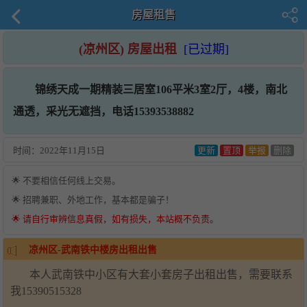
房屋租售
(凉州区) 房屋出租
[已过期]
锦绣天成一期精装三居室106平米3室2厅，4楼，南北
通透，采光无遮挡，电话15393538882
时间：
2022年11月15日
更新
置顶
举报
删除
🌟 不要相信任何线上交易。
🌟 招聘兼职、外地工作，基本都是骗子！
🌟 请自行审辨信息真假，如有损失，本站概不负责。
凉州区-武南铁中楼房出租出售
本人武南铁中小区有大套小套房子出租出售，需要联系
我15390515328