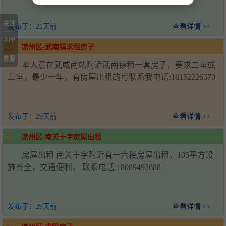
关注
发布于：
21天前
查看详情 >>
APP
凉州区-武南镇求租房子
客服
本人意在武威南站附近武南镇租一套房子，要求二室或
三室，最少一年，有房屋出租的可联系我电话:18152226370
发布于：
29天前
查看详情 >>
凉州区-南关十字房屋出租
房屋出租 南关十字附近有一六楼房屋出租，105平方设
施齐全，交通便利。 联系电话:18089492688
发布于：
29天前
查看详情 >>