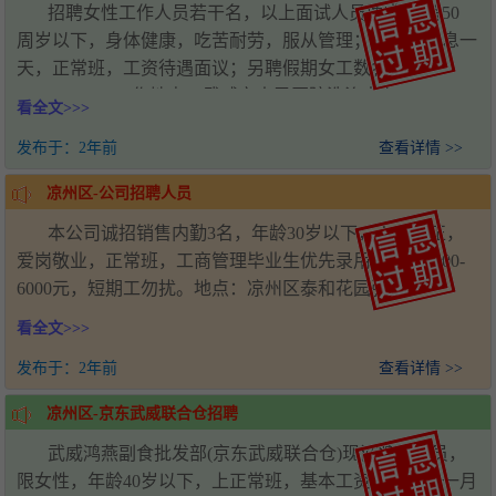
招聘女性工作人员若干名，以上面试人员要求:年龄50
周岁以下，身体健康，吃苦耐劳，服从管理；每周日休息一
天，正常班，工资待遇面议；另聘假期女工数名。
18219855900工作地点：武威市人民医院洗涤中心
看全文>>>
发布于：
2年前
查看详情 >>
凉州区-公司招聘人员
本公司诚招销售内勤3名，年龄30岁以下，人品端正，
爱岗敬业，正常班，工商管理毕业生优先录用，工资3000-
6000元，短期工勿扰。地点：凉州区泰和花园张总
18219956953
看全文>>>
发布于：
2年前
查看详情 >>
凉州区-京东武威联合仓招聘
武威鸿燕副食批发部(京东武威联合仓)现诚聘配货员，
限女性，年龄40岁以下，上正常班，基本工资加提成，一月