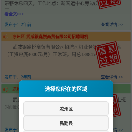
带薪休息四天，工作地点：新客运中心旁边(万达对
面)15393519289
看全文>>>
发布于：
2年前
查看详情 >>
凉州区-武威银鑫悦商贸有限公司招聘司机
武威银鑫悦商贸有限公司招聘司机业务销售人员数名
（工资包底4000元/月）正常班。周总13884545611
发布于：
2年前
查看详情 >>
选择您所在的区域
凉州区-诊所招聘护士
武威城区诊所招聘护士两名，医师一名，正常班。上班
时间8:00-18:00，工资面议，联系电话：13659357719
凉州区
民勤县
发布于：
2年前
查看详情 >>